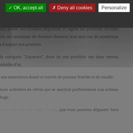
es Féminalise. Ce concours, à l’origine dédié aux vins, a ouvert cette
Our packaging may be subject to recycling guidelines
www.consignesdetri.fr
OK, accept all
Deny all cookies
Personalize
Busnel
a participé au concours et a remporté deux médailles d’or
et le Cocktail Green.
el seules des femmes dégustent et jugent les produits. Qu’elles
ées, ces centaines de femmes donnent leur avis sur de nombreux
ou d’argent aux produits.
la catégorie “Liqueurs”, deux de nos produits ont donc retenu
édaille d’or.
 son association douce et sucrée de pomme fraîche et de vanille.
saveurs acidulées de citron qui se marient parfaitement aux arômes
Auge.
notre Calvados Arrangé Vanille
, que vous pourrez déguster bien