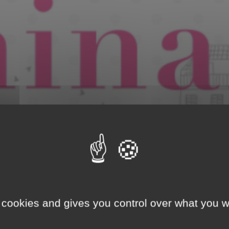
ou must be of legal drinking age to enter this site
ial des Féminalise 2022 !
I certify that I am of legal drinking age in my contry :
 cookies and gives you control over what you w
Yes
No