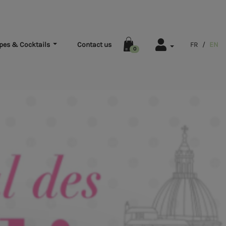
pes & Cocktails
Contact us
FR
/
EN
0