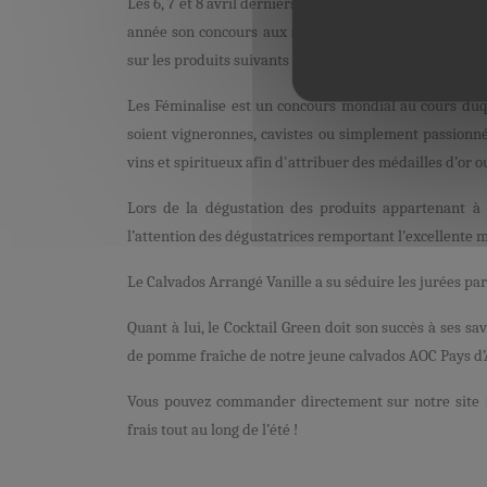
Les 6, 7 et 8 avril derniers a eu lieu la 16ème édition d
année son concours aux spiritueux. À cette occasion,
sur les produits suivants : le Calvados Arrangé Vanille 
Les Féminalise est un concours mondial au cours duqu
soient vigneronnes, cavistes ou simplement passionn
vins et spiritueux afin d'attribuer des médailles d’or 
Lors de la dégustation des produits appartenant à 
l’attention des dégustatrices remportant l’excellente m
Le Calvados Arrangé Vanille a su séduire les jurées par
Quant à lui, le Cocktail Green doit son succès à ses 
de pomme fraîche de notre jeune calvados AOC Pays d’
Vous pouvez commander directement sur notre site
frais tout au long de l’été !