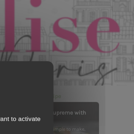
Our last recipe
Poultry supreme with
ant to activate
cider
Easy and simple to make,