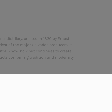
l distillery, created in 1820 by Ernest
ldest of the major Calvados producers. It
tral know-how but continues to create
ucts combining tradition and modernity.
ACT US