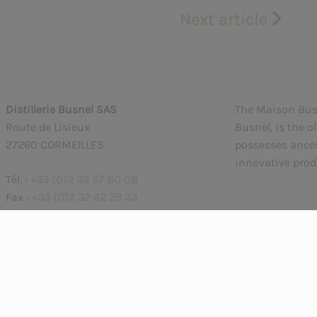
Next article
Distillerie Busnel SAS
The Maison Busne
Route de Lisieux
Busnel, is the o
27260 CORMEILLES
possesses ances
innovative prod
Tél. :
+33 (0)2 32 57 80 08
Fax :
+33 (0)2 32 42 29 33
Email :
lamaisonbusnel@busnel.net
S HISTORY
VISIT THE DISTILLERY
OUR RECIPES
OUR COCKTAILS
CONT