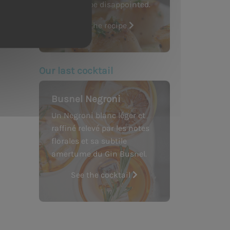
you won't be disappointed.
See the recipe
Our last cocktail
Busnel Negroni
Un Negroni blanc léger et
raffiné relevé par les notes
florales et sa subtile
amertume du Gin Busnel.
See the cocktail